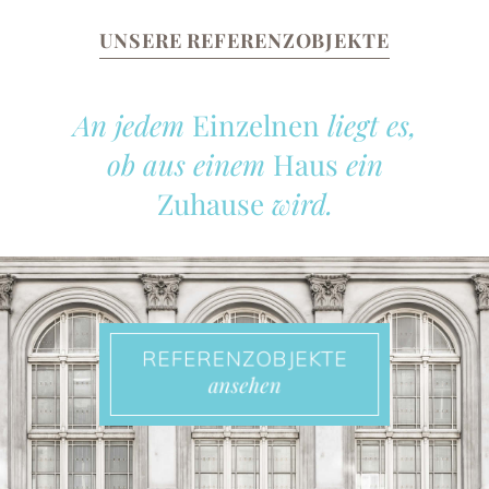
UNSERE REFERENZOBJEKTE
An jedem
Einzelnen
liegt es,
ob aus einem
Haus
ein
Zuhause
wird.
REFERENZOBJEKTE
ansehen