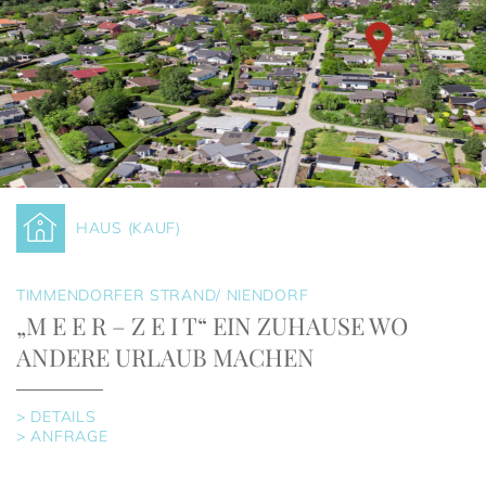
HAUS (KAUF)
TIMMENDORFER STRAND/ NIENDORF
„M E E R – Z E I T“ EIN ZUHAUSE WO
ANDERE URLAUB MACHEN
> DETAILS
> ANFRAGE